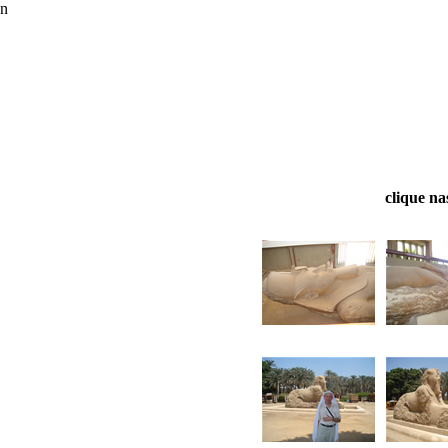
n
clique na