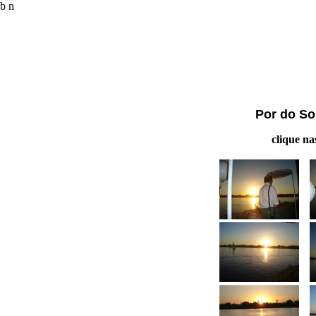
b n
Por do Sol
clique na