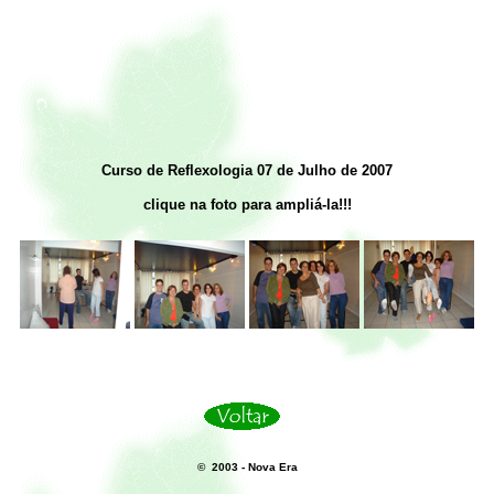
Curso de Reflexologia 07 de Julho de 2007
clique na foto para ampliá-la!!!
© 2003 - Nova Era