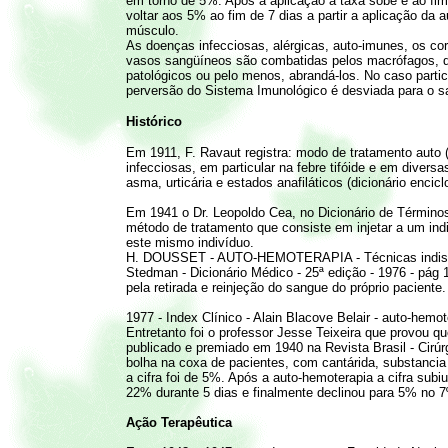
em torno de 5%. Após a aplicação a taxa sobe e ao fi
voltar aos 5% ao fim de 7 dias a partir a aplicação da
músculo.
As doenças infecciosas, alérgicas, auto-imunes, os c
vasos sangüíneos são combatidas pelos macrófagos, 
patológicos ou pelo menos, abrandá-los. No caso parti
perversão do Sistema Imunológico é desviada para o s
Histórico
Em 1911, F. Ravaut registra: modo de tratamento auto
infecciosas, em particular na febre tifóide e em dive
asma, urticária e estados anafiláticos (dicionário encicl
Em 1941 o Dr. Leopoldo Cea, no Dicionário de Términos
método de tratamento que consiste em injetar a um indi
este mismo indivíduo.
H. DOUSSET - AUTO-HEMOTERAPIA - Técnicas indispens
Stedman - Dicionário Médico - 25ª edição - 1976 - pág
pela retirada e reinjeção do sangue do próprio paciente.
1977 - Index Clínico - Alain Blacove Belair - auto-hemot
Entretanto foi o professor Jesse Teixeira que provou q
publicado e premiado em 1940 na Revista Brasil - Cirú
bolha na coxa de pacientes, com cantárida, substancia
a cifra foi de 5%. Após a auto-hemoterapia a cifra sub
22% durante 5 dias e finalmente declinou para 5% no 7º
Ação Terapêutica