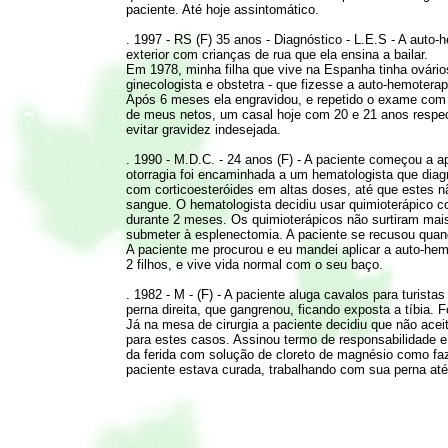
paciente. Até hoje assintomático.
. 1997 - RS (F) 35 anos - Diagnóstico - L.E.S - A auto-h
exterior com crianças de rua que ela ensina a bailar.
Em 1978, minha filha que vive na Espanha tinha ovários p
ginecologista e obstetra - que fizesse a auto-hemotera
Após 6 meses ela engravidou, e repetido o exame com i
de meus netos, um casal hoje com 20 e 21 anos respec
evitar gravidez indesejada.
. 1990 - M.D.C. - 24 anos (F) - A paciente começou a a
otorragia foi encaminhada a um hematologista que diag
com corticoesteróides em altas doses, até que estes n
sangue. O hematologista decidiu usar quimioterápico c
durante 2 meses. Os quimioterápicos não surtiram mais 
submeter à esplenectomia. A paciente se recusou quand
A paciente me procurou e eu mandei aplicar a auto-hem
2 filhos, e vive vida normal com o seu baço.
. 1982 - M - (F) - A paciente aluga cavalos para turi
perna direita, que gangrenou, ficando exposta a tíbia.
Já na mesa de cirurgia a paciente decidiu que não ace
para estes casos. Assinou termo de responsabilidade e 
da ferida com solução de cloreto de magnésio como fazi
paciente estava curada, trabalhando com sua perna até