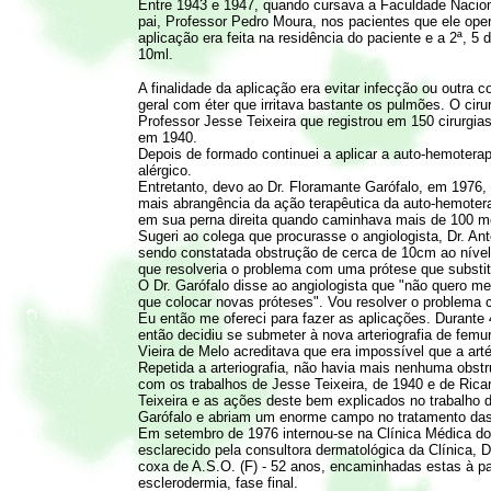
Entre 1943 e 1947, quando cursava a Faculdade Nacion
pai, Professor Pedro Moura, nos pacientes que ele ope
aplicação era feita na residência do paciente e a 2ª, 
10ml.
A finalidade da aplicação era evitar infecção ou outra
geral com éter que irritava bastante os pulmões. O cir
Professor Jesse Teixeira que registrou em 150 cirurgia
em 1940.
Depois de formado continuei a aplicar a auto-hemoter
alérgico.
Entretanto, devo ao Dr. Floramante Garófalo, em 1976,
mais abrangência da ação terapêutica da auto-hemotera
em sua perna direita quando caminhava mais de 100 m
Sugeri ao colega que procurasse o angiologista, Dr. Anto
sendo constatada obstrução de cerca de 10cm ao nível d
que resolveria o problema com uma prótese que substitu
O Dr. Garófalo disse ao angiologista que "não quero me 
que colocar novas próteses". Vou resolver o problema 
Eu então me ofereci para fazer as aplicações. Durante
então decidiu se submeter à nova arteriografia de femur
Vieira de Melo acreditava que era impossível que a arté
Repetida a arteriografia, não havia mais nenhuma obstr
com os trabalhos de Jesse Teixeira, de 1940 e de Ric
Teixeira e as ações deste bem explicados no trabalho 
Garófalo e abriam um enorme campo no tratamento da
Em setembro de 1976 internou-se na Clínica Médica do 
esclarecido pela consultora dermatológica da Clínica,
coxa de A.S.O. (F) - 52 anos, encaminhadas estas à pato
esclerodermia, fase final.