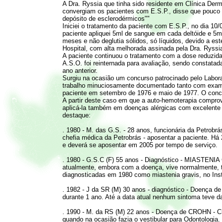
A Dra. Ryssia que tinha sido residente em Clínica De
convergiam os pacientes com E.S.P., disse que pouco p
depósito de esclerodérmicos""
Iniciei o tratamento da paciente com E.S.P., no dia 10/
paciente apliquei 5ml de sangue em cada deltóide e 5m
meses e não deglutia sólidos, só líquidos, devido a e
Hospital, com alta melhorada assinada pela Dra. Ryssi
A paciente continuou o tratamento com a dose reduzid
A.S.O. foi reinternada para avaliação, sendo constata
ano anterior.
Surgiu na ocasião um concurso patrocinado pelo Labora
trabalho minuciosamente documentado tanto com exa
paciente em setembro de 1976 e maio de 1977. O concur
A partir deste caso em que a auto-hemoterapia compro
aplicá-la também em doenças alérgicas com excelente
destaque:
. 1980 - M. das G.S. - 28 anos, funcionária da Petrobr
chefia médica da Petrobrás - aposentar a paciente. Há
e deverá se aposentar em 2005 por tempo de serviço.
. 1980 - G.S.C (F) 55 anos - Diagnóstico - MIASTENIA G
atualmente, embora com a doença, vive normalmente, t
diagnosticadas em 1980 como miastenia gravis, no Inst
. 1982 - J da SR (M) 30 anos - diagnóstico - Doença 
durante 1 ano. Até a data atual nenhum sintoma teve 
. 1990 - M. da RS (M) 22 anos - Doença de CROHN - C
quando na ocasião fazia o vestibular para Odontologia. 