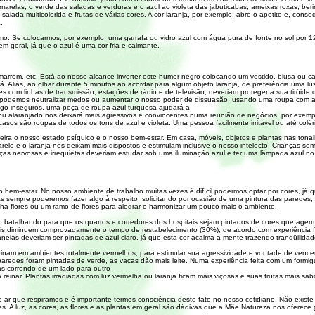
arelas, o verde das saladas e verduras e o azul ao violeta das jabuticabas, ameixas roxas, beri
lada multicolorida e frutas de várias cores. A cor laranja, por exemplo, abre o apetite e, conse
.
. Se colocarmos, por exemplo, uma garrafa ou vidro azul com água pura de fonte no sol por 
m geral, já que o azul é uma cor fria e calmante.
, marrom, etc. Está ao nosso alcance inverter este humor negro colocando um vestido, blusa ou 
á. Aliás, ao olhar durante 5 minutos ao acordar para algum objeto laranja, de preferência uma luz
 com linhas de transmissão, estações de rádio e de televisão, deveriam proteger a sua tiróide
 podemos neutralizar medos ou aumentar o nosso poder de dissuasão, usando uma roupa com a 
lgo inseguros, uma peça de roupa azul-turquesa ajudará a
u alaranjado nos deixará mais agressivos e convincentes numa reunião de negócios, por exempl
asos são roupas de todos os tons de azul e violeta. Uma pessoa facilmente irritável ou até colé
ira o nosso estado psíquico e o nosso bem-estar. Em casa, móveis, objetos e plantas nas tonali
relo e o laranja nos deixam mais dispostos e estimulam inclusive o nosso intelecto. Crianças s
as nervosas e irrequietas deveriam estudar sob uma iluminação azul e ter uma lâmpada azul no d
o bem-estar. No nosso ambiente de trabalho muitas vezes é difícil podermos optar por cores, já
s sempre poderemos fazer algo à respeito, solicitando por ocasião de uma pintura das paredes, 
ha flores ou um ramo de flores para alegrar e harmonizar um pouco mais o ambiente.
ão batalhando para que os quartos e corredores dos hospitais sejam pintados de cores que age
s diminuem comprovadamente o tempo de restabelecimento (30%), de acordo com experiência fe
nelas deveriam ser pintadas de azul-claro, já que esta cor acalma a mente trazendo tranqüilidad
einam em ambientes totalmente vermelhos, para estimular sua agressividade e vontade de venc
paredes foram pintadas de verde, as vacas dão mais leite. Numa experiência feita com um formig
gas correndo de um lado para outro
 reinar. Plantas irradiadas com luz vermelha ou laranja ficam mais viçosas e suas frutas mais sa
 ar que respiramos e é importante termos consciência deste fato no nosso cotidiano. Não exist
es. A luz, as cores, as flores e as plantas em geral são dádivas que a Mãe Natureza nos oferece