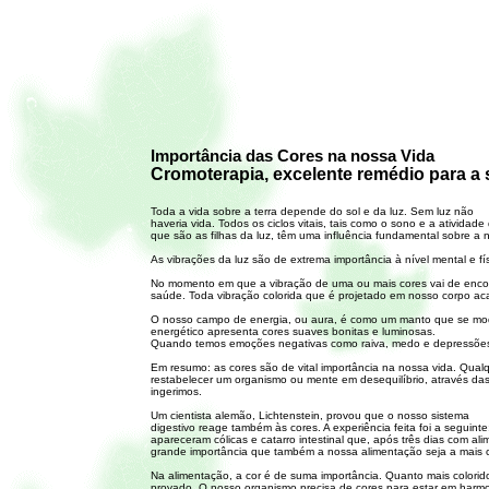
Importância das Cores na nossa Vida
Cromoterapia, excelente remédio para a 
Toda a vida sobre a terra depende do sol e da luz. Sem luz não
haveria vida. Todos os ciclos vitais, tais como o sono e a ativid
que são as filhas da luz, têm uma influência fundamental sobre a 
As vibrações da luz são de extrema importância à nível mental e fí
No momento em que a vibração de uma ou mais cores vai de encont
saúde. Toda vibração colorida que é projetado em nosso corpo aca
O nosso campo de energia, ou aura, é como um manto que se mod
energético apresenta cores suaves bonitas e luminosas.
Quando temos emoções negativas como raiva, medo e depressões, a
Em resumo: as cores são de vital importância na nossa vida. Qual
restabelecer um organismo ou mente em desequilíbrio, através das 
ingerimos.
Um cientista alemão, Lichtenstein, provou que o nosso sistema
digestivo reage também às cores. A experiência feita foi a seguin
apareceram cólicas e catarro intestinal que, após três dias com al
grande importância que também a nossa alimentação seja a mais co
Na alimentação, a cor é de suma importância. Quanto mais colorid
provado. O nosso organismo precisa de cores para estar em harmo