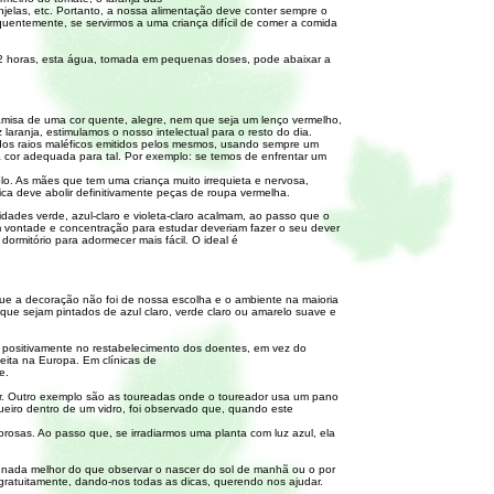
njelas, etc. Portanto, a nossa alimentação deve conter sempre o
quentemente, se servirmos a uma criança difícil de comer a comida
12 horas, esta água, tomada em pequenas doses, pode abaixar a
camisa de uma cor quente, alegre, nem que seja um lenço vermelho,
 laranja, estimulamos o nosso intelectual para o resto do dia.
 dos raios maléficos emitidos pelos mesmos, usando sempre um
cor adequada para tal. Por exemplo: se temos de enfrentar um
o. As mães que tem uma criança muito irrequieta e nervosa,
rica deve abolir definitivamente peças de roupa vermelha.
dades verde, azul-claro e violeta-claro acalmam, ao passo que o
em vontade e concentração para estudar deveriam fazer o seu dever
ormitório para adormecer mais fácil. O ideal é
 que a decoração não foi de nossa escolha e o ambiente na maioria
que sejam pintados de azul claro, verde claro ou amarelo suave e
m positivamente no restabelecimento dos doentes, em vez do
ita na Europa. Em clínicas de
e.
er. Outro exemplo são as toureadas onde o toureador usa um pano
ueiro dentro de um vidro, foi observado que, quando este
borosas. Ao passo que, se irradiarmos uma planta com luz azul, ela
e nada melhor do que observar o nascer do sol de manhã ou o por
 gratuitamente, dando-nos todas as dicas, querendo nos ajudar.