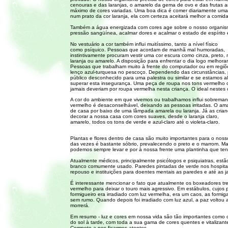
cenouras e das laranjas, o amarelo da gema de ovo e das frutas am
máximo de cores variadas. Uma boa dica é comer diariamente uma sa
num prato da cor laranja, ela com certeza aceitará melhor a comida
Também a água energizada com cores age sobre o nosso organismo
pressão sangüínea, acalmar dores e acalmar o estado de espírito e
No vestuário a cor também influi muitíssimo, tanto a nível físico
como psíquico. Pessoas que acordam de manhã mal humoradas,
instintivamente procuram vestir uma cor escura como cinza, preto
laranja ou amarelo. A disposição para enfrentar o dia logo melhorar
Pessoas que trabalham muito à frente do computador ou em regiões
lenço azul-turquesa no pescoço. Dependendo das circunstâncias,
público desconhecido para uma palestra ou similar e se estamos a
superar esta insegurança. Uma peça de roupa nos tons vermelho o
jamais deveriam por roupa vermelha nesta criança. O ideal nestes c
A cor do ambiente em que vivemos ou trabalhamos influi sobremane
vermelho é desaconselhável, deixando as pessoas irritadas. O ama
de casa por baixo de uma lâmpada amarela ou laranja. Já as crianç
decorar a nossa casa com cores suaves, desde o laranja claro,
amarelo, todos os tons de verde e azul-claro até o violeta-claro.
Plantas e flores dentro de casa são muito importantes para o noss
das vezes é bastante sóbrio, prevalecendo o preto e o marrom. Ma
podemos sempre levar e por à nossa frente uma plantinha que ten
Atualmente médicos, principalmente psicólogos e psiquiatras, est
branco comumente usado. Paredes pintadas de verde nos hospitai
repouso e instituições para doentes mentais as paredes e até as ja
É interessante mencionar o fato que atualmente os boxeadores tr
vermelho para deixar o touro mais agressivo. Em estábulos, cujos 
formigueiro era irradiado com luz vermelha, era um caos, as formi
sem rumo. Quando depois foi irradiado com luz azul, a paz voltou a
morrerá.
Em resumo - luz e cores em nossa vida são tão importantes como o
do sol à tarde, com toda a sua gama de cores quentes e vitalizant
Compete a nos ficarmos atentos