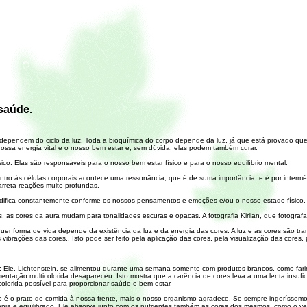
saúde.
ade dependem do ciclo da luz. Toda a bioquímica do corpo depende da luz, já que está provado qu
nossa energia vital e o nosso bem estar e, sem dúvida, elas podem também curar.
sico. Elas são responsáveis para o nosso bem estar físico e para o nosso equilíbrio mental.
ro às células corporais acontece uma ressonância, que é de suma importância, e é por intermé
rreta reações muito profundas.
ifica constantemente conforme os nossos pensamentos e emoções e/ou o nosso estado físico.
s cores da aura mudam para tonalidades escuras e opacas. A fotografia Kirlian, que fotografa 
quer forma de vida depende da existência da luz e da energia das cores. A luz e as cores são t
vibrações das cores.. Isto pode ser feito pela aplicação das cores, pela visualização das core
te: Ele, Lichtenstein, se alimentou durante uma semana somente com produtos brancos, como fari
imentação multicolorida desapareceu. Isto mostra que a carência de cores leva a uma lenta insuf
lorida possível para proporcionar saúde e bem-estar.
o é o prato de comida à nossa frente, mais o nosso organismo agradece. Se sempre ingeríssemos
nia e equilibrado. Ele absorve junto com os nutrientes também as cores dos mesmos, como o ve