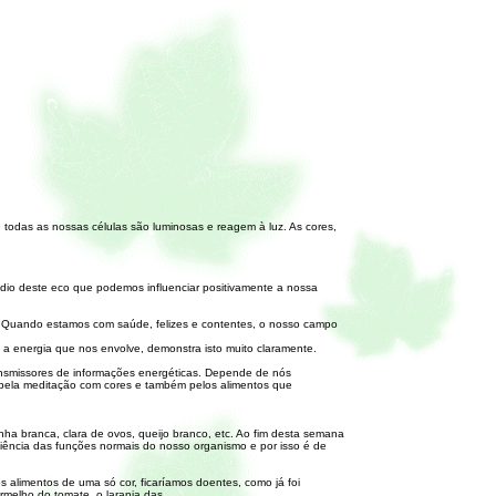
e todas as nossas células são luminosas e reagem à luz. As cores,
dio deste eco que podemos influenciar positivamente a nossa
 Quando estamos com saúde, felizes e contentes, o nosso campo
a energia que nos envolve, demonstra isto muito claramente.
ransmissores de informações energéticas. Depende de nós
s, pela meditação com cores e também pelos alimentos que
nha branca, clara de ovos, queijo branco, etc. Ao fim desta semana
iciência das funções normais do nosso organismo e por isso é de
 alimentos de uma só cor, ficaríamos doentes, como já foi
rmelho do tomate, o laranja das