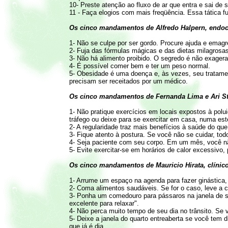
10- Preste atenção ao fluxo de ar que entra e sai de
11 - Faça elogios com mais freqüência. Essa tática 
Os cinco mandamentos de Alfredo Halpern, endoc
1- Não se culpe por ser gordo. Procure ajuda e emagr
2- Fuja das fórmulas mágicas e das dietas milagrosa
3- Não há alimento proibido. O segredo é não exager
4- É possível comer bem e ter um peso normal.
5- Obesidade é uma doença e, às vezes, seu tratame
precisam ser receitados por um médico.
Os cinco mandamentos de Fernanda Lima e Ari Sti
1- Não pratique exercícios em locais expostos à po
tráfego ou deixe para se exercitar em casa, numa est
2- A regularidade traz mais benefícios à saúde do que 
3- Fique atento à postura. Se você não se cuidar, tod
4- Seja paciente com seu corpo. Em um mês, você não
5- Evite exercitar-se em horários de calor excessivo, 
Os cinco mandamentos de Mauricio Hirata, clínico
1- Arrume um espaço na agenda para fazer ginástica,
2- Coma alimentos saudáveis. Se for o caso, leve a 
3- Ponha um comedouro para pássaros na janela de 
excelente para relaxar".
4- Não perca muito tempo de seu dia no trânsito. Se 
5- Deixe a janela do quarto entreaberta se você tem 
que já é dia.