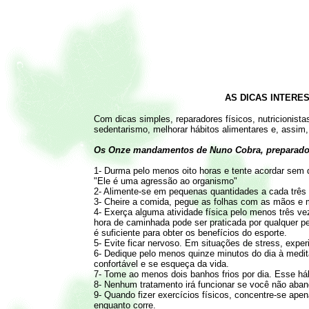
AS DICAS INTERE
Com dicas simples, reparadores físicos, nutricionist
sedentarismo, melhorar hábitos alimentares e, assim,
Os Onze mandamentos de Nuno Cobra, preparador
1- Durma pelo menos oito horas e tente acordar sem 
"Ele é uma agressão ao organismo"
2- Alimente-se em pequenas quantidades a cada três 
3- Cheire a comida, pegue as folhas com as mãos e 
4- Exerça alguma atividade física pelo menos três 
hora de caminhada pode ser praticada por qualquer pe
é suficiente para obter os benefícios do esporte.
5- Evite ficar nervoso. Em situações de stress, exper
6- Dedique pelo menos quinze minutos do dia à medit
confortável e se esqueça da vida.
7- Tome ao menos dois banhos frios por dia. Esse háb
8- Nenhum tratamento irá funcionar se você não aband
9- Quando fizer exercícios físicos, concentre-se ape
enquanto corre.