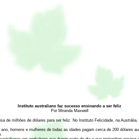
Instituto australiano faz sucesso ensinando a ser feliz
Por Miranda Maxwell
sa de milhões de dólares para ser feliz. No Instituto Felicidade, na Austráli
te ano, homens e mulheres de todas as idades pagam cerca de 200 dólares aus
m.
ustralianos em workshops que duram parte do dia e que pretendem ensinar ao