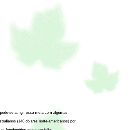
a, pode-se atingir essa meta com algumas
tralianos (140 dólares norte-americanos) por
s funcionários como ser feliz.