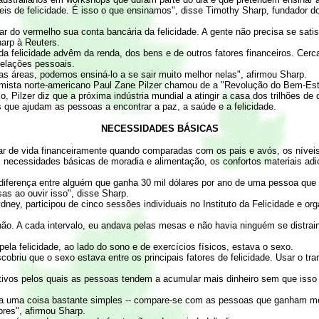
s de felicidade. É isso o que ensinamos", disse Timothy Sharp, fundador d
.
r do vermelho sua conta bancária da felicidade. A gente não precisa se sat
arp à Reuters.
da felicidade advêm da renda, dos bens e de outros fatores financeiros. Cer
relações pessoais.
s áreas, podemos ensiná-lo a se sair muito melhor nelas", afirmou Sharp.
nomista norte-americano Paul Zane Pilzer chamou de a "Revolução do Bem-Est
 Pilzer diz que a próxima indústria mundial a atingir a casa dos trilhões de 
 que ajudam as pessoas a encontrar a paz, a saúde e a felicidade.
NECESSIDADES BÁSICAS
ar de vida financeiramente quando comparadas com os pais e avós, os nívei
necessidades básicas de moradia e alimentação, os confortos materiais adi
 diferença entre alguém que ganha 30 mil dólares por ano de uma pessoa que 
as ao ouvir isso", disse Sharp.
ydney, participou de cinco sessões individuais no Instituto da Felicidade e 
hão. A cada intervalo, eu andava pelas mesas e não havia ninguém se distrai
pela felicidade, ao lado do sono e de exercícios físicos, estava o sexo.
riu que o sexo estava entre os principais fatores de felicidade. Usar o tran
vos pelos quais as pessoas tendem a acumular mais dinheiro sem que isso t
faça uma coisa bastante simples -- compare-se com as pessoas que ganham 
res", afirmou Sharp.