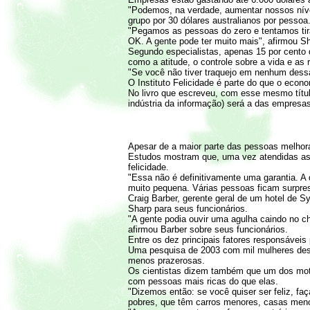
"Podemos, na verdade, aumentar nossos nívei
grupo por 30 dólares australianos por pessoa
"Pegamos as pessoas do zero e tentamos tira
OK. A gente pode ter muito mais", afirmou Sh
Segundo especialistas, apenas 15 por cento 
como a atitude, o controle sobre a vida e as 
"Se você não tiver traquejo em nenhum dessa
O Instituto Felicidade é parte do que o eco
No livro que escreveu, com esse mesmo título,
indústria da informação) será a das empresas
Apesar de a maior parte das pessoas melhor
Estudos mostram que, uma vez atendidas as 
felicidade.
"Essa não é definitivamente uma garantia. A
muito pequena. Várias pessoas ficam surpres
Craig Barber, gerente geral de um hotel de S
Sharp para seus funcionários.
"A gente podia ouvir uma agulha caindo no c
afirmou Barber sobre seus funcionários.
Entre os dez principais fatores responsáveis 
Uma pesquisa de 2003 com mil mulheres descob
menos prazerosas.
Os cientistas dizem também que um dos moti
com pessoas mais ricas do que elas.
"Dizemos então: se você quiser ser feliz, 
pobres, que têm carros menores, casas meno