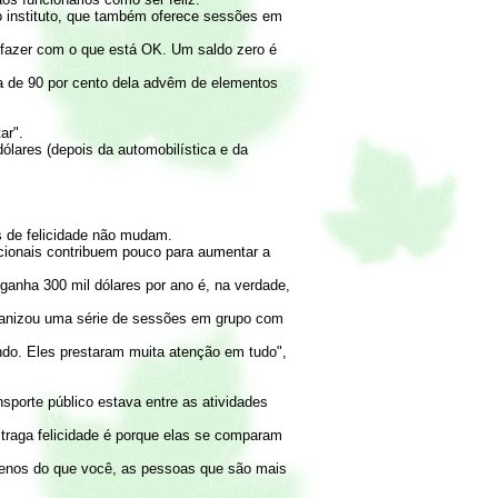
o instituto, que também oferece sessões em
isfazer com o que está OK. Um saldo zero é
ca de 90 por cento dela advêm de elementos
ar".
dólares (depois da automobilística e da
s de felicidade não mudam.
cionais contribuem pouco para aumentar a
ganha 300 mil dólares por ano é, na verdade,
organizou uma série de sessões em grupo com
ndo. Eles prestaram muita atenção em tudo",
sporte público estava entre as atividades
raga felicidade é porque elas se comparam
menos do que você, as pessoas que são mais