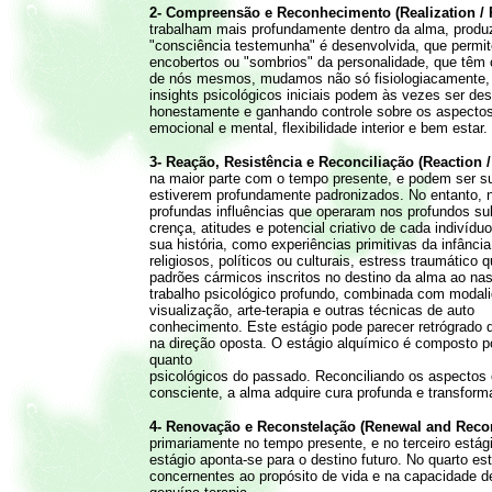
2- Compreensão e Reconhecimento (Realization / R
trabalham mais profundamente dentro da alma, prod
"consciência testemunha" é desenvolvida, que permit
encobertos ou "sombrios" da personalidade, que têm 
de nós mesmos, mudamos não só fisiologiacamente, 
insights psicológicos iniciais podem às vezes ser 
honestamente e ganhando controle sobre os aspectos
emocional e mental, flexibilidade interior e bem estar.
3- Reação, Resistência e Reconciliação (Reaction /
na maior parte com o tempo presente, e podem ser s
estiverem profundamente padronizados. No entanto, n
profundas influências que operaram nos profundos su
crença, atitudes e potencial criativo de cada indivíd
sua história, como experiências primitivas da infânc
religiosos, políticos ou culturais, estress traumático
padrões cármicos inscritos no destino da alma ao nasce
trabalho psicológico profundo, combinada com moda
visualização, arte-terapia e outras técnicas de auto
conhecimento. Este estágio pode parecer retrógrado
na direção oposta. O estágio alquímico é composto po
quanto
psicológicos do passado. Reconciliando os aspectos 
consciente, a alma adquire cura profunda e transform
4- Renovação e Reconstelação (Renewal and Recons
primariamente no tempo presente, e no terceiro está
estágio aponta-se para o destino futuro. No quarto es
concernentes ao propósito de vida e na capacidade d