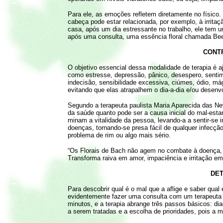
Para ele, as emoções refletem diretamente no físic
cabeça pode estar relacionada, por exemplo, à irri
casa, após um dia estressante no trabalho, ele tem um
após uma consulta, uma essência floral chamada Beech
CONT
O objetivo essencial dessa modalidade de terapia é 
como estresse, depressão, pânico, desespero, sentime
indecisão, sensibilidade excessiva, ciúmes, ódio, m
evitando que elas atrapalhem o dia-a-dia e/ou desenv
Segundo a terapeuta paulista Maria Aparecida das Nev
da saúde quanto pode ser a causa inicial do mal-est
minam a vitalidade da pessoa, levando-a a sentir-se 
doenças, tornando-se presa fácil de qualquer infecç
problema de rim ou algo mais sério.
“Os Florais de Bach não agem no combate à doença, 
Transforma raiva em amor, impaciência e irritação e
DE
Para descobrir qual é o mal que a aflige e saber qual 
evidentemente fazer uma consulta com um terapeuta e
minutos, e a terapia abrange três passos básicos: di
a serem tratadas e a escolha de prioridades, pois a ma