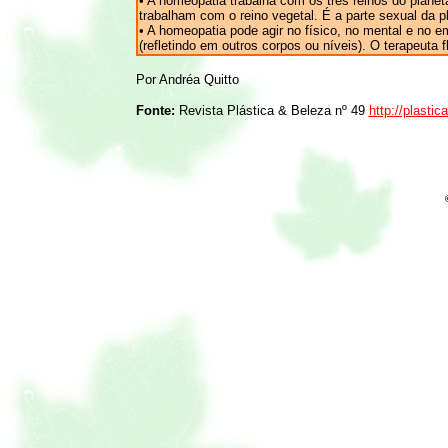
• A homeopatia trabalha com os três reinos do planet
trabalham com o reino vegetal. É a parte sexual da p
• A homeopatia pode agir no físico, no mental e no 
(refletindo em outros corpos ou níveis). O terapeuta
Por Andréa Quitto
Fonte:
Revista Plástica & Beleza nº 49
http://plasti