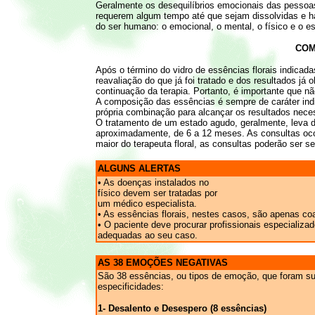
Geralmente os desequilíbrios emocionais das pessoa
requerem algum tempo até que sejam dissolvidas e h
do ser humano: o emocional, o mental, o físico e o espi
COM
Após o término do vidro de essências florais indicad
reavaliação do que já foi tratado e dos resultados já 
continuação da terapia. Portanto, é importante que nã
A composição das essências é sempre de caráter indi
própria combinação para alcançar os resultados nece
O tratamento de um estado agudo, geralmente, leva d
aproximadamente, de 6 a 12 meses. As consultas oc
maior do terapeuta floral, as consultas poderão ser s
ALGUNS ALERTAS
• As doenças instalados no
físico devem ser tratadas por
um médico especialista.
• As essências florais, nestes casos, são apenas c
• O paciente deve procurar profissionais especializad
adequadas ao seu caso.
AS 38 EMOÇÕES NEGATIVAS
São 38 essências, ou tipos de emoção, que foram su
especificidades:
1- Desalento e Desespero (8 essências)