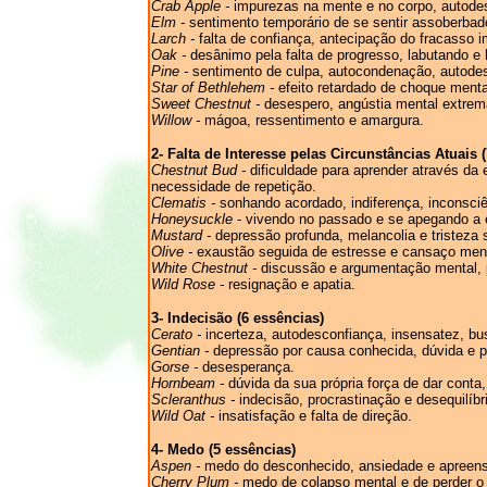
Crab Apple -
impurezas na mente e no corpo, autodes
Elm -
sentimento temporário de se sentir assoberbad
Larch -
falta de confiança, antecipação do fracasso im
Oak -
desânimo pela falta de progresso, labutando e 
Pine -
sentimento de culpa, autocondenação, autodesv
Star of Bethlehem -
efeito retardado de choque mental
Sweet Chestnut -
desespero, angústia mental extrema
Willow -
mágoa, ressentimento e amargura.
2- Falta de Interesse pelas Circunstâncias Atuais 
Chestnut Bud -
dificuldade para aprender através da
necessidade de repetição.
Clematis -
sonhando acordado, indiferença, inconsci
Honeysuckle
- vivendo no passado e se apegando a e
Mustard -
depressão profunda, melancolia e tristeza
Olive -
exaustão seguida de estresse e cansaço ment
White Chestnut -
discussão e argumentação mental, p
Wild Rose -
resignação e apatia.
3- Indecisão (6 essências)
Cerato -
incerteza, autodesconfiança, insensatez, bu
Gentian -
depressão por causa conhecida, dúvida e 
Gorse -
desesperança.
Hornbeam -
dúvida da sua própria força de dar conta
Scleranthus -
indecisão, procrastinação e desequilíbr
Wild Oat -
insatisfação e falta de direção.
4- Medo (5 essências)
Aspen -
medo do desconhecido, ansiedade e apreen
Cherry Plum -
medo de colapso mental e de perder o 