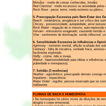
Mimulus -
medo de coisas conhecidas, timidez.
Red Chestnut -
medo excessivo ou ansiedade pelos o
Rock Rose -
pavor, terror, medo extremo ou pânico.
5- Preocupação Excessiva pelo Bem-Estar dos Out
Beech -
intolerância, arrogância e ser crítico dos outr
Chicory -
possessividade, autopiedade, amor posses
Rock Water -
negação de si mesmo, auto-repressão e
Vervain -
entusiasmo exagerado, causando tensão e pre
Vine -
sentimento de dominação, sendo inflexível, cr
6- Sensilibidade Excessiva às Influências e Opini
Agrimony -
tormento mental; aflição ocultada dos out
Centaury -
falta de iniciativa, vontade fraca, ansios
facilmente explorado.
Hollly -
ciúme, ódio e inveja.
Walnut -
hipersensibilidade para idéias e influências
puberdade e menopausa).
7- Solidão (3 essências)
Heather -
egocêntrico, preocupado demais consigo me
Impatiens -
impaciência.
Water Violet -
orgulho, pessoa reservada que se compr
indiferente.
FLORAIS DE BACH X HOMEOPATIA
• Na homeopatia há vários níveis de diluições de rem
atingirá o corpo emocional;