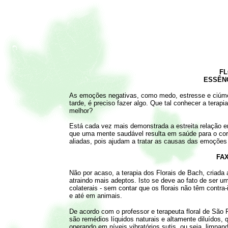
FL
ESSÊNC
As emoções negativas, como medo, estresse e ciúme,
tarde, é preciso fazer algo. Que tal conhecer a tera
melhor?
Está cada vez mais demonstrada a estreita relação 
que uma mente saudável resulta em saúde para o corp
aliadas, pois ajudam a tratar as causas das emoções 
FA
Não por acaso, a terapia dos Florais de Bach, criada 
atraindo mais adeptos. Isto se deve ao fato de ser u
colaterais - sem contar que os florais não têm contr
e até em animais.
De acordo com o professor e terapeuta floral de São 
são remédios líquidos naturais e altamente diluídos,
operando em níveis vibratórios sutis, ou seja, limpan