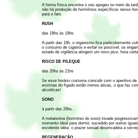
A forma física encontra o seu apogeu no meio da ta
não há produção de hormônios específicos nesse horá
para o fato.
RUSH
das 18hs às 19hs
A partir das 18h, o organismo fica particularmente v
o consumo de cigarros e evitar se possível, os engar
estado de vigilância atingem um novo pico, hora cert
RISCO DE PILEQUE
das 20hs às 21hs
Se esse horário costuma coincidir com o aperitivo 
enzimas do fígado estão menos ativas, o que faz com
alcoólicas!
SONO
à partir das 20hs...
A melatonina (hormônio do sono) invade progressivame
momento ideal para dormir, sucedido por outros iguai
excelente idéia: o prazer sexual desencadeia a secr
REGENERAÇÃO