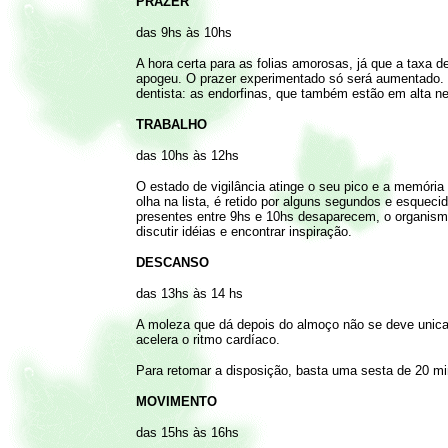
PRAZER
das 9hs às 10hs
A hora certa para as folias amorosas, já que a taxa d
apogeu. O prazer experimentado só será aumentado. 
dentista: as endorfinas, que também estão em alta n
TRABALHO
das 10hs às 12hs
O estado de vigilância atinge o seu pico e a memóri
olha na lista, é retido por alguns segundos e esqueci
presentes entre 9hs e 10hs desaparecem, o organismo 
discutir idéias e encontrar inspiração.
DESCANSO
das 13hs às 14 hs
A moleza que dá depois do almoço não se deve unic
acelera o ritmo cardíaco.
Para retomar a disposição, basta uma sesta de 20 mi
MOVIMENTO
das 15hs às 16hs