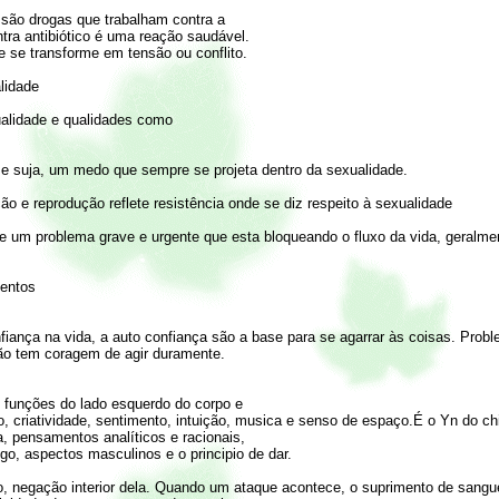
as são drogas que trabalham contra a
ra antibiótico é uma reação saudável.
 se transforme em tensão ou conflito.
lidade
ualidade e qualidades como
 e suja, um medo que sempre se projeta dentro da sexualidade.
ão e reprodução reflete resistência onde se diz respeito à sexualidade
ste um problema grave e urgente que esta bloqueando o fluxo da vida, geralm
mentos
iança na vida, a auto confiança são a base para se agarrar às coisas. Prob
ão tem coragem de agir duramente.
s funções do lado esquerdo do corpo e
 criatividade, sentimento, intuição, musica e senso de espaço.É o Yn do chi
a, pensamentos analíticos e racionais,
ogo, aspectos masculinos e o principio de dar.
 negação interior dela. Quando um ataque acontece, o suprimento de sangue p