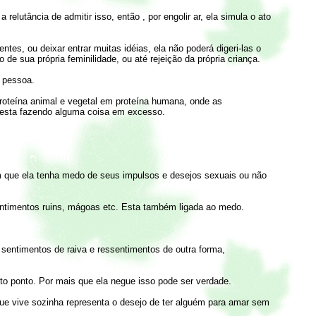
lutância de admitir isso, então , por engolir ar, ela simula o ato
tes, ou deixar entrar muitas idéias, ela não poderá digeri-las o
e sua própria feminilidade, ou até rejeição da própria criança.
a pessoa.
proteína animal e vegetal em proteína humana, onde as
 esta fazendo alguma coisa em excesso.
ém que ela tenha medo de seus impulsos e desejos sexuais ou não
entimentos ruins, mágoas etc. Esta também ligada ao medo.
 sentimentos de raiva e ressentimentos de outra forma,
rto ponto. Por mais que ela negue isso pode ser verdade.
que vive sozinha representa o desejo de ter alguém para amar sem