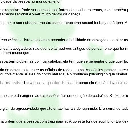
atividade da pessoa no mundo exterior
o excessiva. Pode ser causada por fortes demandas externas, mas também p
samento racional e viver muito dentro da cabeça.
o homem e sua natureza, mostra que um problema sexual foi forçado à tona. A
.
consciência . Isto a ajudara a aprender a habilidade de devoção e a soltar as
nsar, cabeça dura, não quer soltar padrões antigos de pensamento que há m
 ocorrem mudanças.
pessoa tem problemas com os cabelos, ela tem que se perguntar o que quer f
ado de desarmonia entre as células de todo o corpo. As células passam a te
rou totalmente. A área do corpo afetada, e o problema psicológico que simboli
as passadas. Foi a pessoa que decidiu nascer como ela é e não deve culpar 
 no caso da angina, as expressões “ter um coração de pedra” ou R= 20;ter u
gia , de agressividade que até então havia sido reprimida. Ë a soma de tudo
na ordem que a pessoa construiu para si. Algo está fora de equilíbrio. Ela d