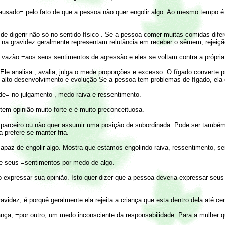
sado= pelo fato de que a pessoa não quer engolir algo. Ao mesmo tempo é a re
e digerir não só no sentido físico . Se a pessoa comer muitas comidas diferen
 na gravidez geralmente representam relutância em receber o sêmem, rejeição d
 vazão =
aos seus sentimentos de agressão e eles se voltam contra a própri
le analisa , avalia, julga o mede proporções e excesso. O fígado converte 
alto desenvolvimento e evolução Se a pessoa tem problemas de fígado, ela
dade= no julgamento , medo raiva e ressentimento.
tem opinião muito forte e é muito preconceituosa.
a o parceiro ou não quer assumir uma posição de subordinada. Pode ser tamb
a prefere se manter fria.
apaz de engolir algo. Mostra que estamos engolindo raiva, ressentimento, s
e seus =
sentimentos por medo de algo.
o expressar sua opinião. Isto quer dizer que a pessoa deveria expressar seus
idez, é porquê geralmente ela rejeita a criança que esta dentro dela até ce
ança, =
por outro, um medo inconsciente da responsabilidade. Para a mulher 