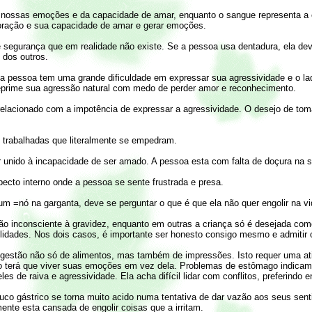
nossas emoções e da capacidade de amar, enquanto o sangue representa a ener
 coração e sua capacidade de amar e gerar emoções.
e segurança que em realidade não existe. Se a pessoa usa dentadura, ela dev
 dos outros.
 pessoa tem uma grande dificuldade em expressar sua agressividade e o lad
reprime sua agressão natural com medo de perder amor e reconhecimento.
lacionado com a impotência de expressar a agressividade. O desejo de tomar
 trabalhadas que literalmente se empedram.
 unido à incapacidade de ser amado. A pessoa esta com falta de doçura na s
specto interno onde a pessoa se sente frustrada e presa.
 um =
nó na garganta, deve se perguntar o que é que ela não quer engolir na vi
ção inconsciente à gravidez, enquanto em outras a criança só é desejada com
lidades. Nos dois casos, é importante ser honesto consigo mesmo e admitir 
igestão não só de alimentos, mas também de impressões. Isto requer uma ati
o terá que viver suas emoções em vez dela. Problemas de estômago indicam 
s de raiva e agressividade. Ela acha difícil lidar com conflitos, preferindo e
co gástrico se torna muito acido numa tentativa de dar vazão aos seus senti
ente esta cansada de engolir coisas que a irritam.