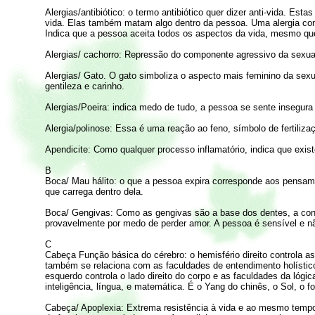
Alergias/antibiótico: o termo antibiótico quer dizer anti-vida. Est
vida. Elas também matam algo dentro da pessoa. Uma alergia cont
Indica que a pessoa aceita todos os aspectos da vida, mesmo que
Alergias/ cachorro: Repressão do componente agressivo da sexua
Alergias/ Gato. O gato simboliza o aspecto mais feminino da sex
gentileza e carinho.
Alergias/Poeira: indica medo de tudo, a pessoa se sente insegura
Alergia/polinose: Essa é uma reação ao feno, símbolo de fertilizaç
Apendicite: Como qualquer processo inflamatório, indica que exi
B
Boca/ Mau hálito: o que a pessoa expira corresponde aos pensa
que carrega dentro dela.
Boca/ Gengivas: Como as gengivas são a base dos dentes, a conf
provavelmente por medo de perder amor. A pessoa é sensível e n
C
Cabeça Função básica do cérebro: o hemisfério direito controla a
também se relaciona com as faculdades de entendimento holístico,
esquerdo controla o lado direito do corpo e as faculdades da lógic
inteligência, língua, e matemática. É o Yang do chinês, o Sol, o f
Cabeça/ Apoplexia: Extrema resistência à vida e ao mesmo tempo,