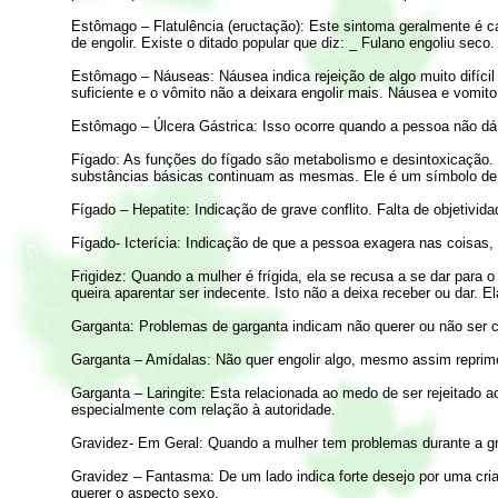
Estômago – Flatulência (eructação): Este sintoma geralmente é cau
de engolir. Existe o ditado popular que diz: _ Fulano engoliu seco.
Estômago – Náuseas: Náusea indica rejeição de algo muito difícil d
suficiente e o vômito não a deixara engolir mais. Náusea e vomito
Estômago – Úlcera Gástrica: Isso ocorre quando a pessoa não dá
Fígado: As funções do fígado são metabolismo e desintoxicação. E
substâncias básicas continuam as mesmas. Ele é um símbolo de 
Fígado – Hepatite: Indicação de grave conflito. Falta de objetivi
Fígado- Icterícia: Indicação de que a pessoa exagera nas coisas, 
Frigidez: Quando a mulher é frígida, ela se recusa a se dar par
queira aparentar ser indecente. Isto não a deixa receber ou dar. El
Garganta: Problemas de garganta indicam não querer ou não ser c
Garganta – Amídalas: Não quer engolir algo, mesmo assim reprim
Garganta – Laringite: Esta relacionada ao medo de ser rejeitado a
especialmente com relação à autoridade.
Gravidez- Em Geral: Quando a mulher tem problemas durante a grav
Gravidez – Fantasma: De um lado indica forte desejo por uma cri
querer o aspecto sexo.