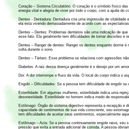
Coração – Sistema Circulatório: O coração é o símbolo físico das 
energia vital e alegria de viver por todo o corpo, com a ajuda do
Dentes - Dentadura: Dentadura cria uma impressão de vitalidade 
ela esta vivendo demasiadamente de acordo com as expectativas
Dentes – Dentes: Problemas dentários são uma indicação de que a
esse fato. Ela geralmente tem dificuldades de tomar decisões e 
Dentes – Ranger de dentes: Ranger os dentes enquanto dorme é re
solta durante o sono.
Dentes – Tártaro: Esse problema se relaciona com agressões não
Diabetes: A raiz dessa doença geralmente é o desejo por um amor
Dor: A dor interrompe o fluxo da vida. O local do corpo indica o a
Engolir – Dificuldades: Se a pessoa tem dificuldade de engolir ou
Esterilidade: Em algumas mulheres, esterilidade indica uma rejei
desonestidade. Esterilidade no homem indica medo de responsabi
Estômago: Órgão do sistema digestivo representa a recepção e d
capacidade de sentimentos de sua vida consciente, seu estomag
tem dificuldades de aceitar seus sentimentos, especialmente aquele
Estômago – Azia: Se a pessoa continuamente engole raiva, seu su
pressão que evita a entrada adicional de comida. A pessoa obviam