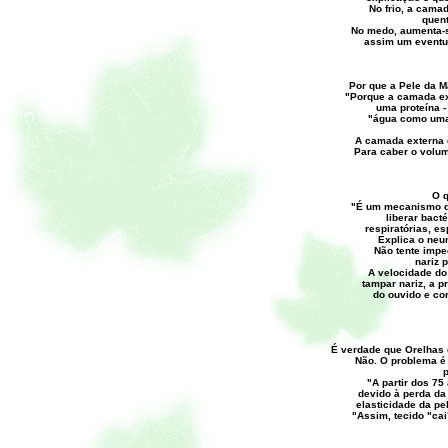
No frio, a cama
quen
No medo, aumenta-s
assim um eventua
Por que a Pele da 
"Porque a camada ex
uma proteína -
"água como uma 
A camada externa d
Para caber o volum
O q
"É um mecanismo d
liberar bact
respiratórias, e
Explica o neu
Não tente impe
nariz p
A velocidade do
tampar nariz, a p
do ouvido e cor
É verdade que Orelhas
Não. O problema é 
p
"A partir dos 75
devido à perda da 
elasticidade da pe
"Assim, tecido "ca