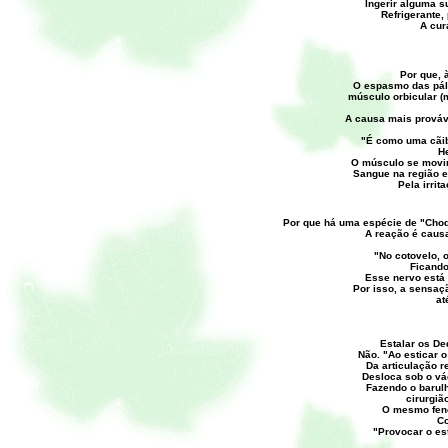
Ingerir alguma 
Refrigerante,
A cur
Por que, 
O espasmo das pál
músculo orbicular (
A causa mais prováv
"É como uma cãibr
He
O músculo se movim
Sangue na região e 
Pela irrit
Por que há uma espécie de "Choq
A reação é caus
"No cotovelo, o
Ficando
Esse nervo está 
Por isso, a sensaç
at
Estalar os D
Não. "Ao esticar o 
Da articulação r
Desloca sob o vá
Fazendo o barulh
cirurgiã
O mesmo fen
Co
"Provocar o es