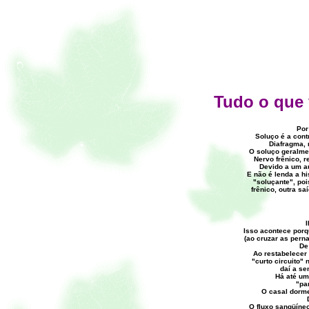
Tudo o que 
Por
Soluço é a cont
Diafragma, 
O soluço geralme
Nervo frênico, r
Devido a um a
E não é lenda a hi
"soluçante", poi
frênico, outra sa
I
Isso acontece porq
(ao cruzar as perna
De
Ao restabelecer
"curto circuito"
daí a se
Há até u
"pa
O casal dorme
O fluxo sangüíneo