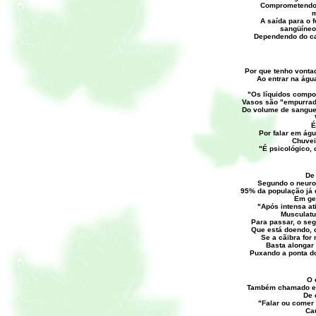
Comprometendo 
m
A saída para o 
sangüíneo
Dependendo do cas
Por que tenho vonta
Ao entrar na águ
"Os líquidos compo
Vasos são "empurrad
Do volume de sangue
É
Por falar em águ
Chuvei
"É psicológico,
De
Segundo o neurol
95% da população já
Em ger
"Após intensa at
Musculatur
Para passar, o seg
Que está doendo, 
Se a cãibra for
Basta alongar 
Puxando a ponta do
O 
Também chamado eru
De 
"Falar ou comer 
Ca