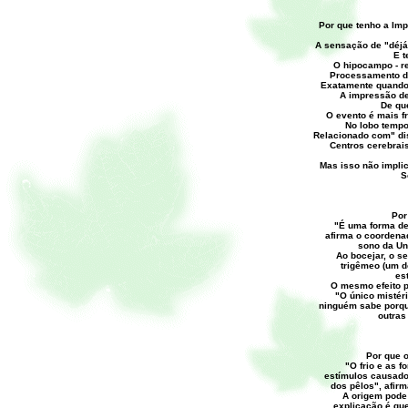
Por que tenho a Imp
A sensação de "déjá
E t
O hipocampo - r
Processamento da
Exatamente quando 
A impressão de 
De qu
O evento é mais f
No lobo tempo
Relacionado com" di
Centros cerebrais
Mas isso não impli
S
Por
"É uma forma de 
afirma o coordena
sono da Uni
Ao bocejar, o s
trigêmeo (um d
es
O mesmo efeito p
"O único mistéri
ninguém sabe porq
outras
Por que 
"O frio e as f
estímulos causado
dos pêlos", afirm
A origem pode 
explicação é que