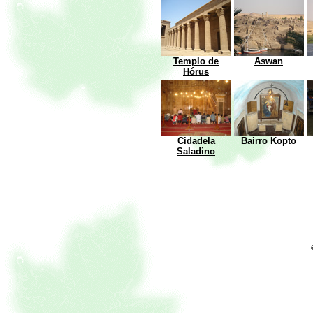
Templo de
Aswan
Hórus
Cidadela
Bairro Kopto
Saladino