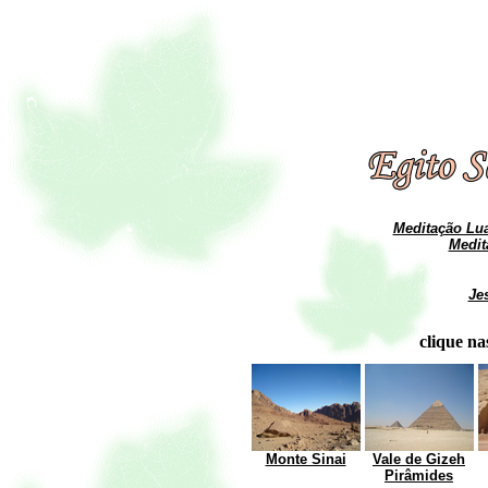
Meditação Lua
Medit
Je
clique na
Monte Sinai
Vale de Gizeh
Pirâmides